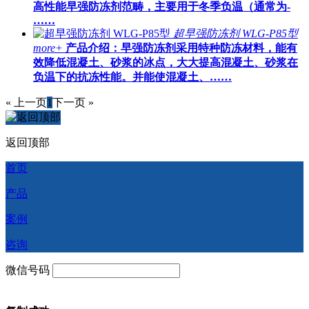
高性能早强防冻剂‌范畴，主要用于冬季负温（通常为-
……
超早强防冻剂 WLG-P85型
more+
产品介绍：早强防冻剂采用特种防冻材料，能有
效降低混凝土、砂浆的冰点，大大提高混凝土、砂浆在
负温下的抗冻性能。并能使混凝土、……
« 上一页
1
下一页 »
返回顶部
首页
产品
案例
咨询
微信号码