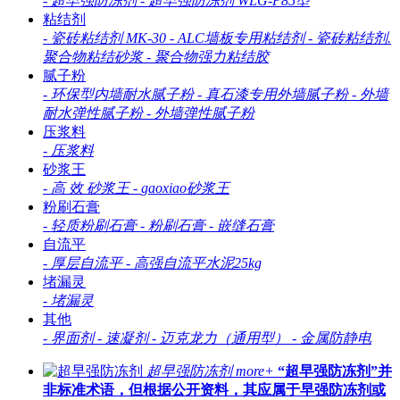
-
超早强防冻剂
-
超早强防冻剂 WLG-P85型
粘结剂
-
瓷砖粘结剂 MK-30
-
ALC墙板专用粘结剂
-
瓷砖粘结剂.
聚合物粘结砂浆
-
聚合物强力粘结胶
腻子粉
-
环保型内墙耐水腻子粉
-
真石漆专用外墙腻子粉
-
外墙
耐水弹性腻子粉
-
外墙弹性腻子粉
压浆料
-
压浆料
砂浆王
-
高 效 砂浆王
-
gaoxiao砂浆王
粉刷石膏
-
轻质粉刷石膏
-
粉刷石膏
-
嵌缝石膏
自流平
-
厚层自流平
-
高强自流平水泥25kg
堵漏灵
-
堵漏灵
其他
-
界面剂
-
速凝剂
-
迈克龙力（通用型）
-
金属防静电
超早强防冻剂
more+
“超早强防冻剂”并
非标准术语，但根据公开资料，其应属于‌早强防冻剂‌或‌