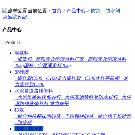
当前位置：
首页
>
产品中心
>
防冻，防水剂
返回
产品中心
- Product -
灌浆料
-
灌浆料
-
高强无收缩灌浆料厂家
-
高强无收缩灌浆料
40kg国标
-
宁夏灌浆料40kg
瓷砖胶
-
瓷砖胶C500
-
C100龙力瓷砖胶
-
C300大砖瓷砖胶
-
龙
力瓷砖胶C200
水泥基道路修补料
-
水泥道路快速修补料
-
水泥基渗透结晶防水材料
-
水泥
道路快速修补料 龙力抹平
砂浆
-
聚合物抗裂抹面砂浆
-
干粉预拌砂浆
-
聚合物干粉砂浆
-
防水粉
防冻，防水剂